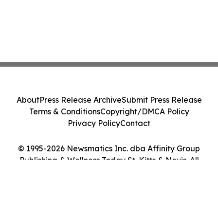
About
Press Release Archive
Submit Press Release
Terms & Conditions
Copyright/DMCA Policy
Privacy Policy
Contact
© 1995-2026 Newsmatics Inc. dba Affinity Group
Publishing & Wellness Today St. Kitts & Nevis. All
Rights Reserved.
Cookie Settings / Your Privacy Choices