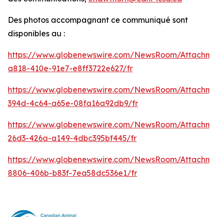
Des photos accompagnant ce communiqué sont
disponibles au :
https://www.globenewswire.com/NewsRoom/Attachm
a818-410e-91e7-e8ff3722e627/fr
https://www.globenewswire.com/NewsRoom/Attachme
394d-4c64-a65e-08fa16a92db9/fr
https://www.globenewswire.com/NewsRoom/Attachm
26d3-426a-a149-4dbc395bf445/fr
https://www.globenewswire.com/NewsRoom/Attachme
8806-406b-b83f-7ea58dc536e1/fr